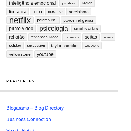
inteligência emocional
legion
jornalismo
mcu
liderança
narcisismo
mostrasp
netflix
paramount+
povos indigenas
psicologia
prime video
raised by wolves
religião
seitas
responsabilidade
romantico
sicario
solidão
taylor sheridan
succession
westworld
youtube
yellowstone
PARCERIAS
Blogarama – Blog Directory
Business Connection
Voz da Notícia