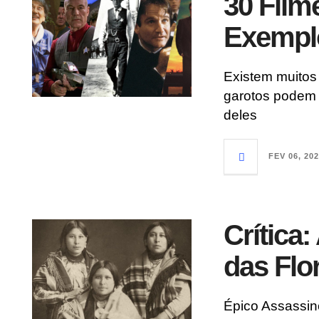
30 Fil
Exempl
Existem muitos
garotos podem 
deles
FEV 06, 20
Crítica
das Flo
Épico Assassin