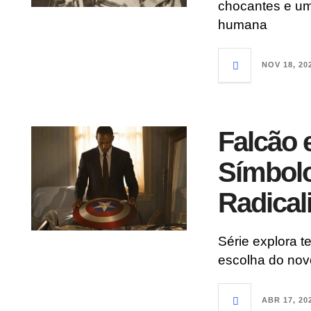
chocantes e um
humana
NOV 18, 20
Falcão 
Símbolo
Radical
Série explora t
escolha do nov
ABR 17, 20