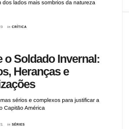
 dos lados mais sombrios da natureza
23
in
CRÍTICA
e o Soldado Invernal:
s, Heranças e
izações
emas sérios e complexos para justificar a
o Capitão América
21
in
SÉRIES