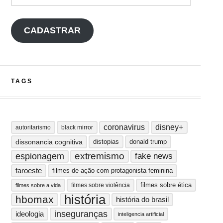
CADASTRAR
TAGS
coronavirus
disney+
autoritarismo
black mirror
dissonancia cognitiva
distopias
donald trump
extremismo
espionagem
fake news
faroeste
filmes de ação com protagonista feminina
filmes sobre ética
filmes sobre violência
filmes sobre a vida
história
hbomax
história do brasil
inseguranças
ideologia
inteligencia artificial