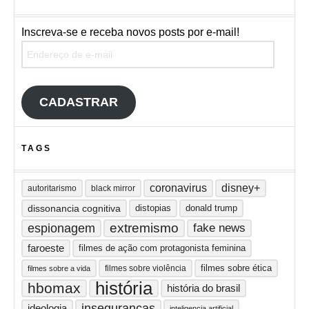
Inscreva-se e receba novos posts por e-mail!
Endereço de e-mail
CADASTRAR
TAGS
coronavirus
disney+
autoritarismo
black mirror
dissonancia cognitiva
distopias
donald trump
extremismo
espionagem
fake news
faroeste
filmes de ação com protagonista feminina
filmes sobre ética
filmes sobre violência
filmes sobre a vida
história
hbomax
história do brasil
inseguranças
ideologia
inteligencia artificial