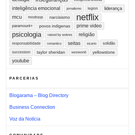
inteligência emocional
liderança
legion
jornalismo
netflix
mcu
narcisismo
mostrasp
prime video
paramount+
povos indigenas
psicologia
religião
raised by wolves
seitas
solidão
responsabilidade
romantico
sicario
taylor sheridan
yellowstone
succession
westworld
youtube
PARCERIAS
Blogarama – Blog Directory
Business Connection
Voz da Notícia