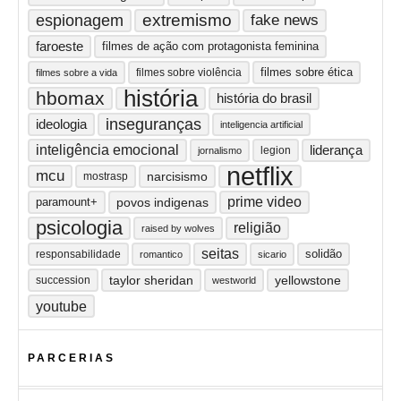
extremismo
espionagem
fake news
faroeste
filmes de ação com protagonista feminina
filmes sobre ética
filmes sobre violência
filmes sobre a vida
história
hbomax
história do brasil
inseguranças
ideologia
inteligencia artificial
inteligência emocional
liderança
legion
jornalismo
netflix
mcu
narcisismo
mostrasp
prime video
paramount+
povos indigenas
psicologia
religião
raised by wolves
seitas
solidão
responsabilidade
romantico
sicario
taylor sheridan
yellowstone
succession
westworld
youtube
PARCERIAS