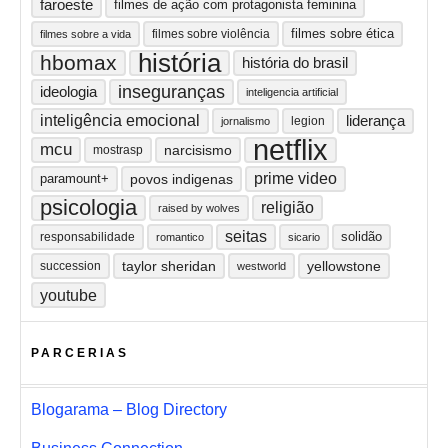
faroeste
filmes de ação com protagonista feminina
filmes sobre ética
filmes sobre violência
filmes sobre a vida
história
hbomax
história do brasil
inseguranças
ideologia
inteligencia artificial
inteligência emocional
liderança
legion
jornalismo
netflix
mcu
narcisismo
mostrasp
prime video
paramount+
povos indigenas
psicologia
religião
raised by wolves
seitas
solidão
responsabilidade
romantico
sicario
taylor sheridan
yellowstone
succession
westworld
youtube
PARCERIAS
Blogarama – Blog Directory