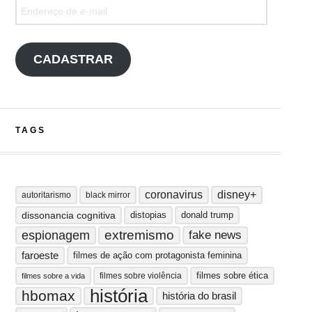
Endereço de e-mail
CADASTRAR
TAGS
coronavirus
disney+
autoritarismo
black mirror
dissonancia cognitiva
distopias
donald trump
extremismo
espionagem
fake news
faroeste
filmes de ação com protagonista feminina
filmes sobre ética
filmes sobre violência
filmes sobre a vida
história
hbomax
história do brasil