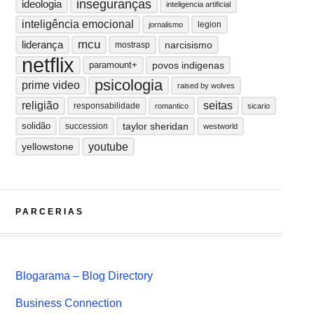
inseguranças
ideologia
inteligencia artificial
inteligência emocional
legion
jornalismo
mcu
liderança
narcisismo
mostrasp
netflix
paramount+
povos indigenas
psicologia
prime video
raised by wolves
religião
seitas
responsabilidade
romantico
sicario
solidão
taylor sheridan
succession
westworld
youtube
yellowstone
PARCERIAS
Blogarama – Blog Directory
Business Connection