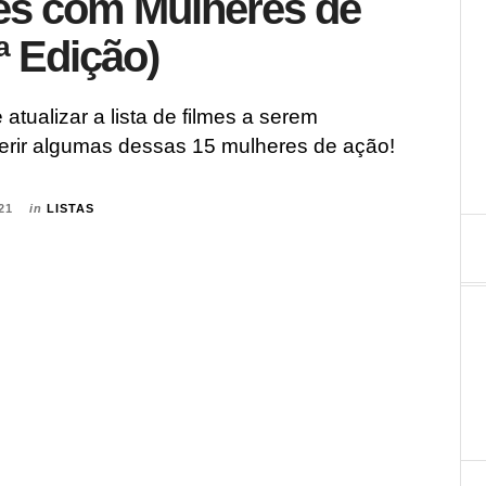
es com Mulheres de
ª Edição)
 atualizar a lista de filmes a serem
serir algumas dessas 15 mulheres de ação!
21
in
LISTAS