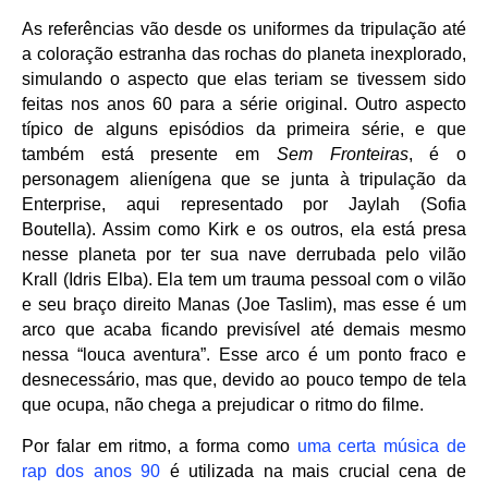
As referências vão desde os uniformes da tripulação até
a coloração estranha das rochas do planeta inexplorado,
simulando o aspecto que elas teriam se tivessem sido
feitas nos anos 60 para a série original. Outro aspecto
típico de alguns episódios da primeira série, e que
também está presente em
Sem Fronteiras
, é o
personagem alienígena que se junta à tripulação da
Enterprise, aqui representado por Jaylah (Sofia
Boutella). Assim como Kirk e os outros, ela está presa
nesse planeta por ter sua nave derrubada pelo vilão
Krall (Idris Elba). Ela tem um trauma pessoal com o vilão
e seu braço direito Manas (
Joe Taslim
), mas esse é um
arco que acaba ficando previsível até demais mesmo
nessa “louca aventura”. Esse arco é um ponto fraco e
desnecessário, mas que, devido ao pouco tempo de tela
que ocupa, não chega a prejudicar o ritmo do filme.
Por falar em ritmo, a forma como
uma certa música de
rap dos anos 90
é utilizada na mais crucial cena de