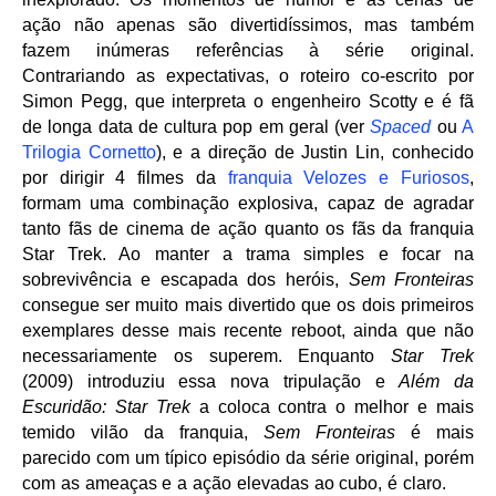
ação não apenas são divertidíssimos, mas também
fazem inúmeras referências à série original.
Contrariando as expectativas, o roteiro co-escrito por
Simon Pegg, que interpreta o engenheiro Scotty e é fã
de longa data de cultura pop em geral (ver
Spaced
ou
A
Trilogia Cornetto
), e a direção de Justin Lin, conhecido
por dirigir 4 filmes da
franquia Velozes e Furiosos
,
formam uma combinação explosiva, capaz de agradar
tanto fãs de cinema de ação quanto os fãs da franquia
Star Trek. Ao manter a trama simples e focar na
sobrevivência e escapada dos heróis,
Sem Fronteiras
consegue ser muito mais divertido que os dois primeiros
exemplares desse mais recente reboot, ainda que não
necessariamente os superem. Enquanto
Star Trek
(2009) introduziu essa nova tripulação e
Além da
Escuridão: Star Trek
a coloca contra o melhor e mais
temido vilão da franquia,
Sem Fronteiras
é mais
parecido com um típico episódio da série original, porém
com as ameaças e a ação elevadas ao cubo, é claro.