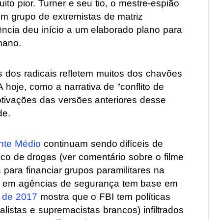
o pior. Turner e seu tio, o mestre-espião
um grupo de extremistas de matriz
ência deu início a um elaborado plano para
mano.
dos radicais refletem muitos dos chavões
hoje, como a narrativa de “conflito de
 motivações das versões anteriores desse
de.
nte Médio
continuam sendo difíceis de
ráfico de drogas (ver comentário sobre o filme
s
para financiar grupos paramilitares na
as em agências de segurança tem base em
o de 2017
mostra que o FBI tem políticas
alistas e supremacistas brancos) infiltrados