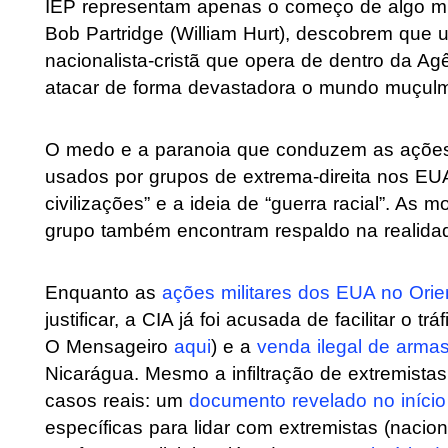
IEP representam apenas o começo de algo muit
Bob Partridge (William Hurt), descobrem que 
nacionalista-cristã que opera de dentro da Ag
atacar de forma devastadora o mundo muçul
O medo e a paranoia que conduzem as ações 
usados por grupos de extrema-direita nos EUA 
civilizações” e a ideia de “guerra racial”. As
grupo também encontram respaldo na realida
Enquanto as
ações militares dos EUA no Orie
justificar, a CIA já foi acusada de facilitar o t
O Mensageiro
aqui
) e a
venda ilegal de arma
Nicarágua. Mesmo a infiltração de extremist
casos reais: um
documento revelado no iníci
específicas para lidar com extremistas (nacion