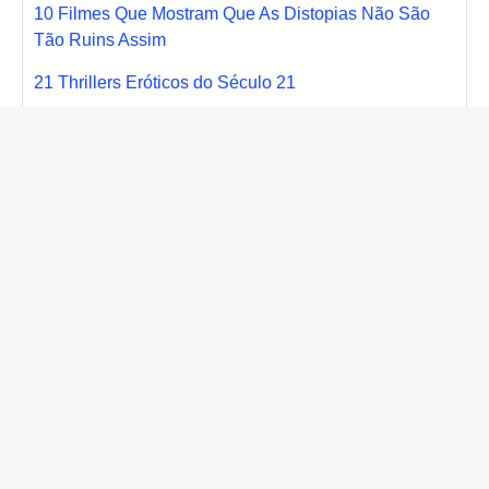
10 Filmes Que Mostram Que As Distopias Não São
Tão Ruins Assim
21 Thrillers Eróticos do Século 21