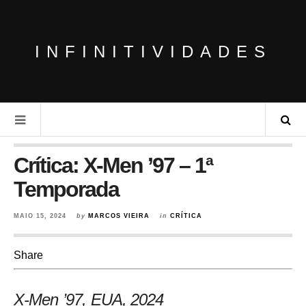
INFINITIVIDADES
Crítica: X-Men ’97 – 1ª
Temporada
MAIO 15, 2024
by
MARCOS VIEIRA
in
CRÍTICA
Share
X-Men ’97, EUA
, 2024