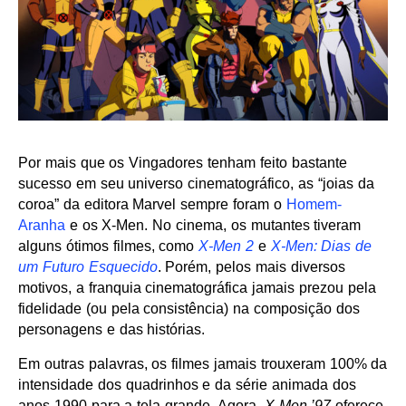
Por mais que os Vingadores tenham feito bastante
sucesso em seu universo cinematográfico, as “joias da
coroa” da editora Marvel sempre foram o
Homem-
Aranha
e os X-Men. No cinema, os mutantes tiveram
alguns ótimos filmes, como
X-Men 2
e
X-Men: Dias de
um Futuro Esquecido
. Porém, pelos mais diversos
motivos, a franquia cinematográfica jamais prezou pela
fidelidade (ou pela consistência) na composição dos
personagens e das histórias.
Em outras palavras, os filmes jamais trouxeram 100% da
intensidade dos quadrinhos e da série animada dos
anos 1990 para a tela grande. Agora,
X-Men ’97
oferece