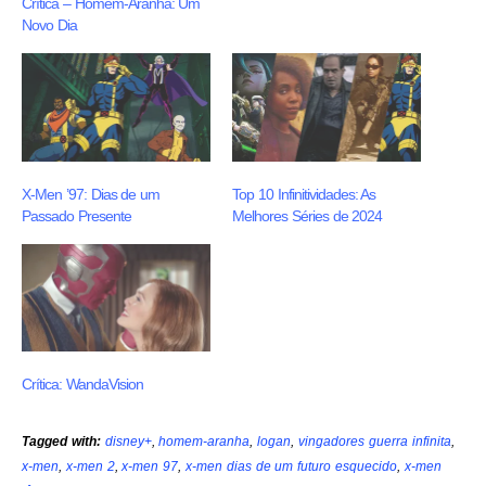
Crítica – Homem-Aranha: Um
Novo Dia
X-Men ’97: Dias de um
Top 10 Infinitividades: As
Passado Presente
Melhores Séries de 2024
Crítica: WandaVision
Tagged with:
disney+
,
homem-aranha
,
logan
,
vingadores guerra infinita
,
x-men
,
x-men 2
,
x-men 97
,
x-men dias de um futuro esquecido
,
x-men