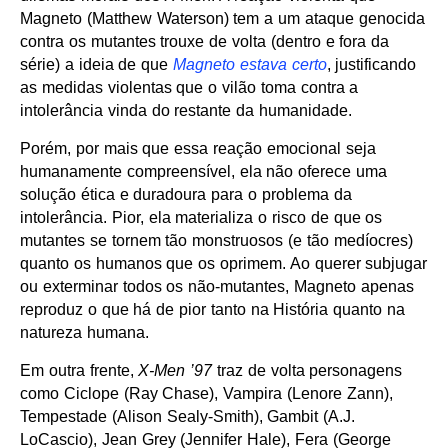
Magneto (Matthew Waterson) tem a um ataque genocida
contra os mutantes trouxe de volta (dentro e fora da
série) a ideia de que
Magneto estava certo
, justificando
as medidas violentas que o vilão toma contra a
intolerância vinda do restante da humanidade.
Porém, por mais que essa reação emocional seja
humanamente compreensível, ela não oferece uma
solução ética e duradoura para o problema da
intolerância. Pior, ela materializa o risco de que os
mutantes se tornem tão monstruosos (e tão medíocres)
quanto os humanos que os oprimem. Ao querer subjugar
ou exterminar todos os não-mutantes, Magneto apenas
reproduz o que há de pior tanto na História quanto na
natureza humana.
Em outra frente,
X-Men ’97
traz de volta personagens
como Ciclope (Ray Chase), Vampira (Lenore Zann),
Tempestade (Alison Sealy-Smith), Gambit (A.J.
LoCascio), Jean Grey (Jennifer Hale), Fera (George