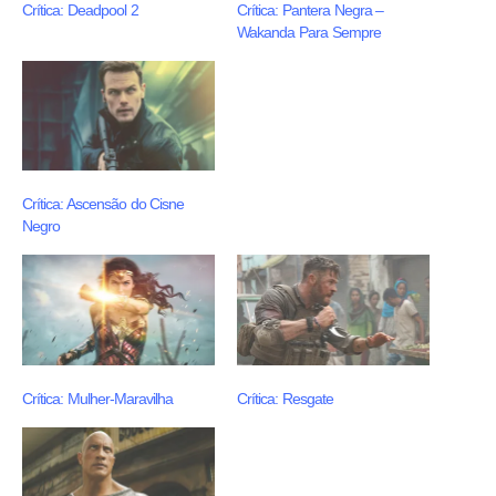
Crítica: Deadpool 2
Crítica: Pantera Negra –
Wakanda Para Sempre
Crítica: Ascensão do Cisne
Negro
Crítica: Mulher-Maravilha
Crítica: Resgate