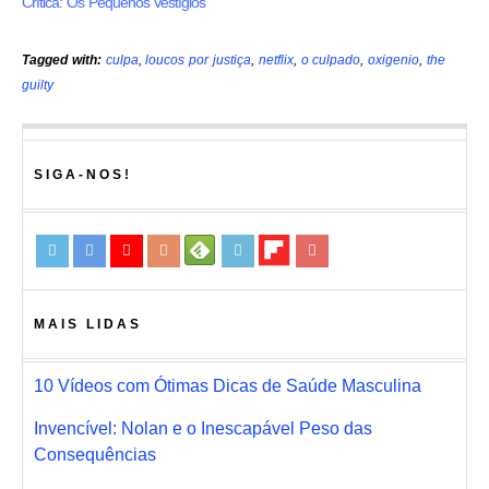
Crítica: Os Pequenos Vestígios
Tagged with:
culpa
,
loucos por justiça
,
netflix
,
o culpado
,
oxigenio
,
the
guilty
SIGA-NOS!
MAIS LIDAS
10 Vídeos com Ótimas Dicas de Saúde Masculina
Invencível: Nolan e o Inescapável Peso das
Consequências