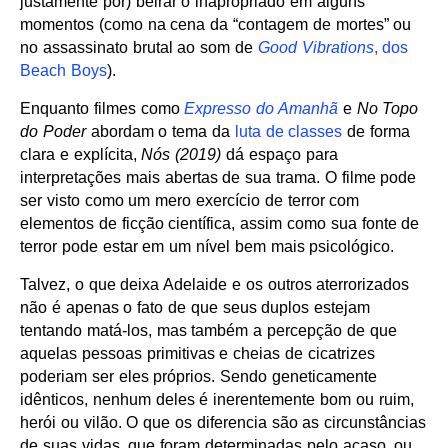
justamente por) beirar o inapropriado em alguns
momentos (como na cena da “contagem de mortes” ou
no assassinato brutal ao som de
Good Vibrations
, dos
Beach Boys
).
Enquanto filmes como
Expresso do Amanhã
e
No Topo
do Poder
abordam o tema da
luta de classes
de forma
clara e explícita,
Nós (2019)
dá espaço para
interpretações mais abertas de sua trama. O filme pode
ser visto como um mero exercício de terror com
elementos de ficção científica, assim como sua fonte de
terror pode estar em um nível bem mais psicológico.
Talvez, o que deixa Adelaide e os outros aterrorizados
não é apenas o fato de que seus duplos estejam
tentando matá-los, mas também a percepção de que
aquelas pessoas primitivas e cheias de cicatrizes
poderiam ser eles próprios. Sendo geneticamente
idênticos, nenhum deles é inerentemente bom ou ruim,
herói ou vilão. O que os diferencia são as circunstâncias
de suas vidas, que foram determinadas pelo acaso, ou