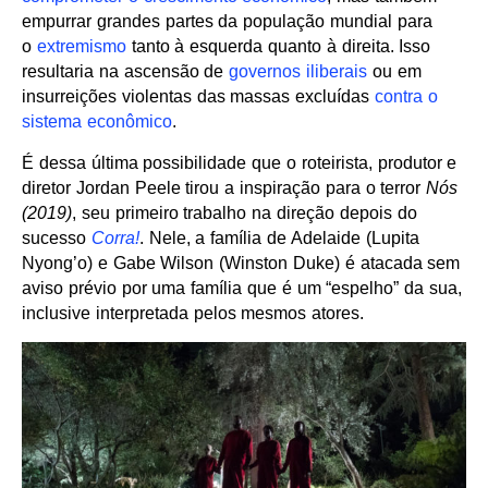
empurrar grandes partes da população mundial para
o
extremismo
tanto à esquerda quanto à direita. Isso
resultaria na ascensão de
governos iliberais
ou em
insurreições violentas das massas excluídas
contra o
sistema econômico
.
É dessa última possibilidade que o roteirista, produtor e
diretor Jordan Peele tirou a inspiração para o terror
Nós
(2019)
, seu primeiro trabalho na direção depois do
sucesso
Corra!
. Nele, a família de Adelaide (Lupita
Nyong’o) e Gabe Wilson (Winston Duke) é atacada sem
aviso prévio por uma família que é um “espelho” da sua,
inclusive interpretada pelos mesmos atores.