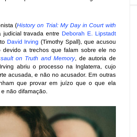
nista (
History on Trial: My Day in Court with
a judicial travada entre
Deborah E. Lipstadt
sto
David Irving
(Timothy Spall), que acusou
 devido a trechos que falam sobre ele no
ssault on Truth and Memory
, de autoria de
 Irving abriu o processo na Inglaterra, cujo
arte acusada, e não no acusador. Em outras
inham que provar em juízo que o que ela
, e não difamação.