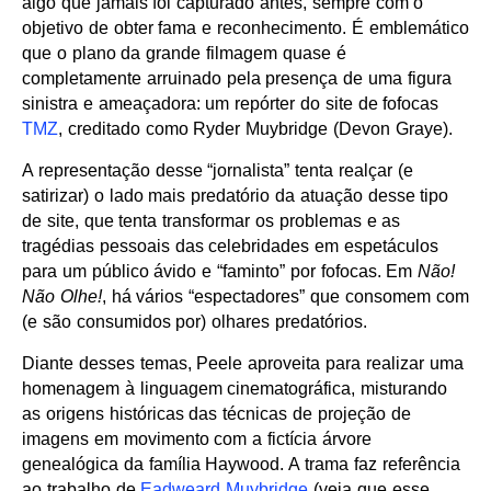
algo que jamais foi capturado antes, sempre com o
objetivo de obter fama e reconhecimento. É emblemático
que o plano da grande filmagem quase é
completamente arruinado pela presença de uma figura
sinistra e ameaçadora: um repórter do site de fofocas
TMZ
, creditado como Ryder Muybridge (Devon Graye).
A representação desse “jornalista” tenta realçar (e
satirizar) o lado mais predatório da atuação desse tipo
de site, que tenta transformar os problemas e as
tragédias pessoais das celebridades em espetáculos
para um público ávido e “faminto” por fofocas. Em
Não!
Não Olhe!
, há vários “espectadores” que consomem com
(e são consumidos por) olhares predatórios.
Diante desses temas, Peele aproveita para realizar uma
homenagem à linguagem cinematográfica, misturando
as origens históricas das técnicas de projeção de
imagens em movimento com a fictícia árvore
genealógica da família Haywood. A trama faz referência
ao trabalho de
Eadweard Muybridge
(veja que esse