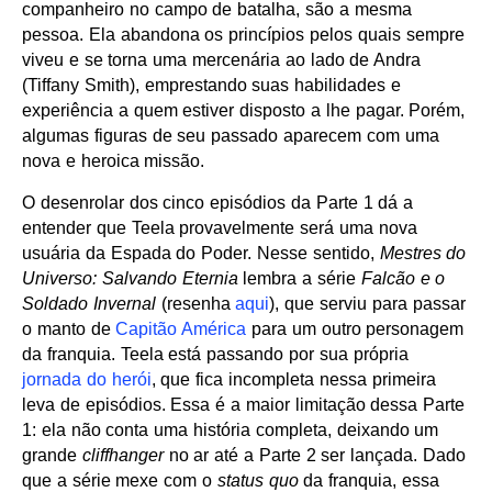
companheiro no campo de batalha, são a mesma
pessoa. Ela abandona os princípios pelos quais sempre
viveu e se torna uma mercenária ao lado de Andra
(Tiffany Smith), emprestando suas habilidades e
experiência a quem estiver disposto a lhe pagar. Porém,
algumas figuras de seu passado aparecem com uma
nova e heroica missão.
O desenrolar dos cinco episódios da Parte 1 dá a
entender que Teela provavelmente será uma nova
usuária da Espada do Poder. Nesse sentido,
Mestres do
Universo: Salvando Eternia
lembra a série
Falcão e o
Soldado Invernal
(resenha
aqui
), que serviu para passar
o manto de
Capitão América
para um outro personagem
da franquia. Teela está passando por sua própria
jornada do herói
, que fica incompleta nessa primeira
leva de episódios. Essa é a maior limitação dessa Parte
1: ela não conta uma história completa, deixando um
grande
cliffhanger
no ar até a Parte 2 ser lançada. Dado
que a série mexe com o
status quo
da franquia, essa