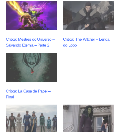
Crítica: Mestres do Universo –
Crítica: The Witcher – Lenda
Salvando Eternia – Parte 2
do Lobo
Crítica: La Casa de Papel –
Final