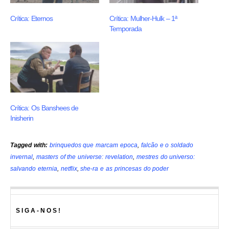
Crítica: Eternos
Crítica: Mulher-Hulk – 1ª
Temporada
Crítica: Os Banshees de
Inisherin
Tagged with:
brinquedos que marcam epoca
,
falcão e o soldado
invernal
,
masters of the universe: revelation
,
mestres do universo:
salvando eternia
,
netflix
,
she-ra e as princesas do poder
SIGA-NOS!