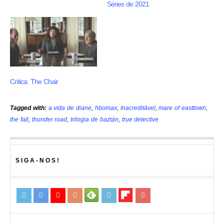
Séries de 2021
Crítica: The Chair
Tagged with:
a vida de diane
,
hbomax
,
Inacreditável
,
mare of easttown
,
the fall
,
thunder road
,
trilogia de baztán
,
true detective
SIGA-NOS!