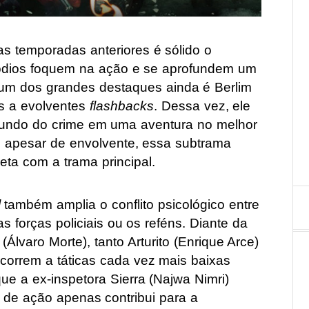
as temporadas anteriores é sólido o
isódios foquem na ação e se aprofundem um
um dos grandes destaques ainda é Berlim
as a evolventes
flashbacks
. Dessa vez, ele
o mundo do crime em uma aventura no melhor
, apesar de envolvente, essa subtrama
a com a trama principal.
l
também amplia o conflito psicológico entre
s forças policiais ou os reféns. Diante da
(Álvaro Morte), tanto Arturito (Enrique Arce)
orrem a táticas cada vez mais baixas
que a ex-inspetora Sierra (Najwa Nimri)
u de ação apenas contribui para a