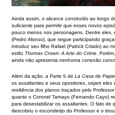
Ainda assim, o alicerce construído ao longo d
suficiente para permitir que esses novos ep
pouco menos nos personagens. Dentre eles, 
(Pedro Alonso), que segue participando graç
introduz seu filho Rafael (Patrick Criado) a
estilo
Thomas Crown: A Arte do Crime
. Porém
ainda não apresenta nenhuma conexão concret
Além da ação, a Parte 5 de
La Casa de Pape
os assaltantes e seus opositores, sejam eles a
resiliência dos planos traçados pelo Professor 
quanto o Coronel Tamayo (Fernando Cayo) rec
para desestabilizar os assaltantes. O fato de 
descobriu o esconderijo do Professor e o tiro