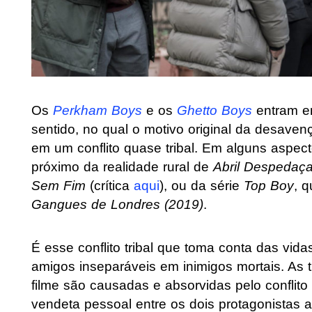
Os
Perkham Boys
e os
Ghetto Boys
entram e
sentido, no qual o motivo original da desaven
em um conflito quase tribal. Em alguns aspect
próximo da realidade rural de
Abril Despedaç
Sem Fim
(crítica
aqui
), ou da série
Top Boy
, 
Gangues de Londres (2019)
.
É esse conflito tribal que toma conta das vi
amigos inseparáveis em inimigos mortais. As 
filme são causadas e absorvidas pelo conflit
vendeta pessoal entre os dois protagonistas a