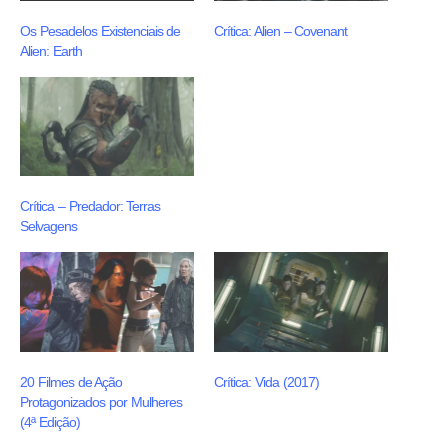
Os Pesadelos Existenciais de
Crítica: Alien – Covenant
Alien: Earth
Crítica – Predador: Terras
Selvagens
20 Filmes de Ação
Crítica: Vida (2017)
Protagonizados por Mulheres
(4ª Edição)