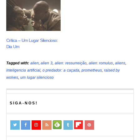
Crítica – Um Lugar Silencioso:
Dia Um
Tagged with:
alien
,
alien 3
,
alien: ressurreição
,
alien: romulus
,
aliens
,
inteligencia artificial
,
o predador: a caçada
,
prometheus
,
raised by
wolves
,
um lugar silencioso
SIGA-NOS!