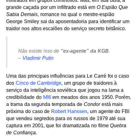
infiltrados em grupos criminosos. Mas, em sua obra, a
grande caçada por um infiltrado está em
O Espião Que
Sabia Demais
, romance no qual o mestre-espião
George Smiley sai da aposentadoria para identificar um
traidor nos altos escalões do serviço secreto britânico.
Não existe isso de
“ex-agente” da KGB
.
–
Vladimir Putin
Uma das principais influências para Le Carré foi o caso
dos
Cinco de Cambridge
, um grupo de traidores à
serviço da inteligência soviética que jogou na lama a
credibilidade do
MI6
em meados dos anos 1950. Porém,
a trama da segunda temporada de
Condor
está mais
próxima do caso de
Robert Hanssen
, um agente do FBI
que vendeu segredos para os russos de 1979 até sua
captura em 2001, que foi dramatizada no filme
Quebra
de Confiança
.