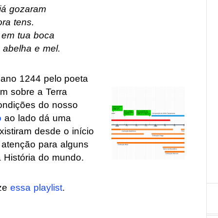
 já gozaram
ra tens.
 em tua boca
r, abelha e mel.
o ano 1244 pelo poeta
am sobre a Terra
condições do nosso
o
ao lado dá uma
istiram desde o início
 atenção para alguns
a História do mundo.
ize
essa playlist
.