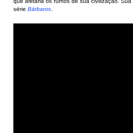
que afetaria os rumos de sua civilização. Sua
série
Bárbaros
.