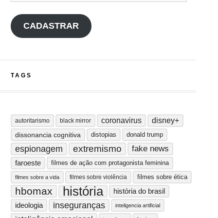
CADASTRAR
TAGS
coronavirus
disney+
autoritarismo
black mirror
dissonancia cognitiva
distopias
donald trump
extremismo
espionagem
fake news
faroeste
filmes de ação com protagonista feminina
filmes sobre ética
filmes sobre violência
filmes sobre a vida
história
hbomax
história do brasil
inseguranças
ideologia
inteligencia artificial