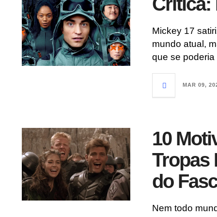
Crítica:
Mickey 17 satir
mundo atual, m
que se poderia
MAR 09, 20
10 Moti
Tropas 
do Fas
Nem todo mund