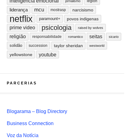
inteligência emocional
legion
jornalismo
mcu
liderança
narcisismo
mostrasp
netflix
paramount+
povos indigenas
psicologia
prime video
raised by wolves
religião
seitas
responsabilidade
romantico
sicario
solidão
taylor sheridan
succession
westworld
youtube
yellowstone
PARCERIAS
Blogarama – Blog Directory
Business Connection
Voz da Notícia