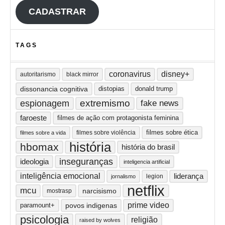
CADASTRAR
TAGS
coronavirus
disney+
autoritarismo
black mirror
dissonancia cognitiva
distopias
donald trump
extremismo
espionagem
fake news
faroeste
filmes de ação com protagonista feminina
filmes sobre ética
filmes sobre violência
filmes sobre a vida
história
hbomax
história do brasil
inseguranças
ideologia
inteligencia artificial
inteligência emocional
liderança
legion
jornalismo
netflix
mcu
narcisismo
mostrasp
prime video
paramount+
povos indigenas
psicologia
religião
raised by wolves