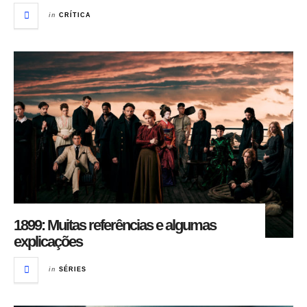
in
CRÍTICA
1899: Muitas referências e algumas
explicações
in
SÉRIES