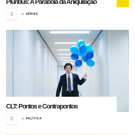
Pluribus: A Parábola da Aniquilação
in
SÉRIES
CLT: Pontos e Contrapontos
in
POLÍTICA