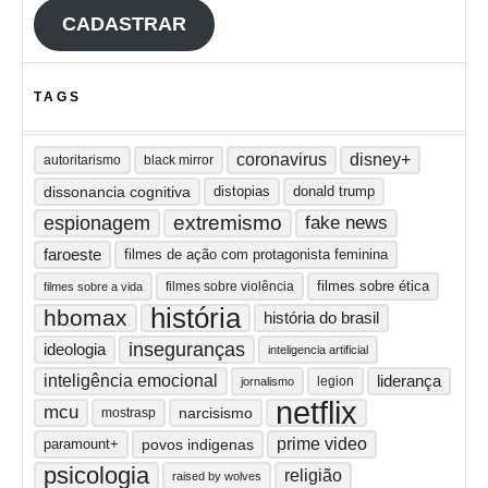
CADASTRAR
TAGS
coronavirus
disney+
autoritarismo
black mirror
dissonancia cognitiva
distopias
donald trump
extremismo
espionagem
fake news
faroeste
filmes de ação com protagonista feminina
filmes sobre ética
filmes sobre violência
filmes sobre a vida
história
hbomax
história do brasil
inseguranças
ideologia
inteligencia artificial
inteligência emocional
liderança
legion
jornalismo
netflix
mcu
narcisismo
mostrasp
prime video
paramount+
povos indigenas
psicologia
religião
raised by wolves