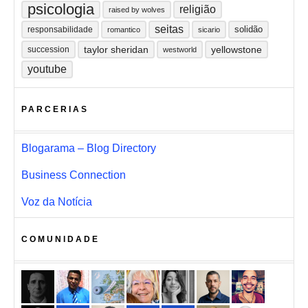
psicologia
religião
raised by wolves
seitas
solidão
responsabilidade
romantico
sicario
taylor sheridan
yellowstone
succession
westworld
youtube
PARCERIAS
Blogarama – Blog Directory
Business Connection
Voz da Notícia
COMUNIDADE