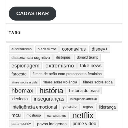
CADASTRAR
TAGS
coronavirus
disney+
autoritarismo
black mirror
dissonancia cognitiva
distopias
donald trump
extremismo
espionagem
fake news
faroeste
filmes de ação com protagonista feminina
filmes sobre ética
filmes sobre violência
filmes sobre a vida
história
hbomax
história do brasil
inseguranças
ideologia
inteligencia artificial
inteligência emocional
liderança
legion
jornalismo
netflix
mcu
narcisismo
mostrasp
prime video
paramount+
povos indigenas