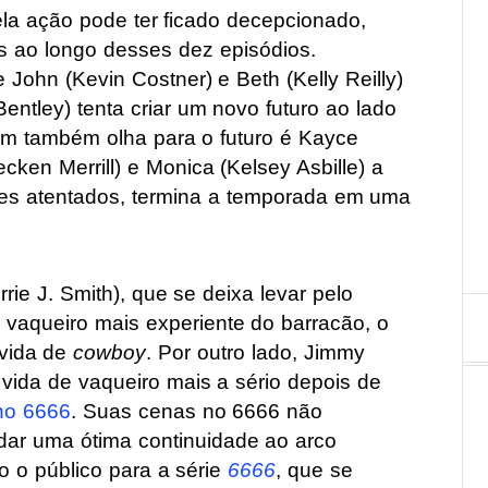
a ação pode ter ficado decepcionado,
os ao longo desses dez episódios.
 John (Kevin Costner) e Beth (Kelly Reilly)
Bentley) tenta criar um novo futuro ao lado
Quem também olha para o futuro é Kayce
cken Merrill) e Monica (Kelsey Asbille) a
es atentados, termina a temporada em uma
e J. Smith), que se deixa levar pelo
 vaqueiro mais experiente do barracão, o
 vida de
cowboy
. Por outro lado, Jimmy
 vida de vaqueiro mais a sério depois de
ho 6666
. Suas cenas no 6666 não
dar uma ótima continuidade ao arco
 o público para a série
6666
, que se