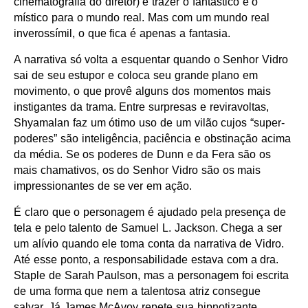
cinematografia do diretor) é trazer o fantástico e o
místico para o mundo real. Mas com um mundo real
inverossímil, o que fica é apenas a fantasia.
A narrativa só volta a esquentar quando o Senhor Vidro
sai de seu estupor e coloca seu grande plano em
movimento, o que provê alguns dos momentos mais
instigantes da trama. Entre surpresas e reviravoltas,
Shyamalan faz um ótimo uso de um vilão cujos “super-
poderes” são inteligência, paciência e obstinação acima
da média. Se os poderes de Dunn e da Fera são os
mais chamativos, os do Senhor Vidro são os mais
impressionantes de se ver em ação.
É claro que o personagem é ajudado pela presença de
tela e pelo talento de Samuel L. Jackson. Chega a ser
um alívio quando ele toma conta da narrativa de Vidro.
Até esse ponto, a responsabilidade estava com a dra.
Staple de Sarah Paulson, mas a personagem foi escrita
de uma forma que nem a talentosa atriz consegue
salvar. Já James McAvoy repete sua hipnotizante