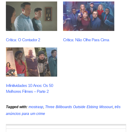
Crítica: O Contador 2
Crítica: Não Olhe Para Cima
Infinitividades 10 Anos: Os 50
Melhores Filmes – Parte 2
Tagged with:
mostrasp
,
Three Billboards Outside Ebbing Missouri
,
três
anúncios para um crime