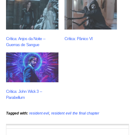
Crítica: Anjos da Noite –
Crítica: Pânico VI
Guerras de Sangue
Crítica: John Wick 3 –
Parabellum
Tagged with:
resident evil
,
resident evil the final chapter