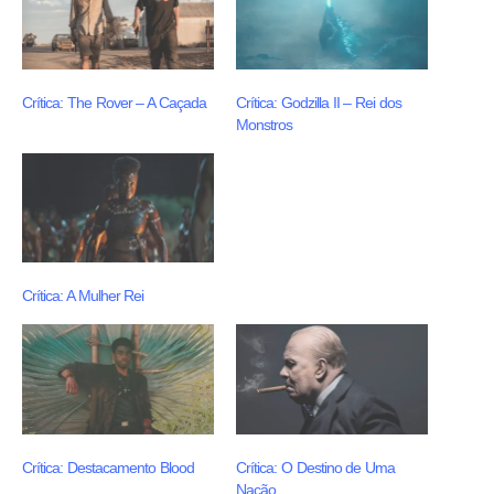
Crítica: The Rover – A Caçada
Crítica: Godzilla II – Rei dos
Monstros
Crítica: A Mulher Rei
Crítica: Destacamento Blood
Crítica: O Destino de Uma
Nação