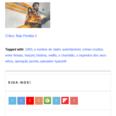
Crítica: Bala Perdida 3
Tagged with:
1983
,
a sombra de stalin
,
autoritarismo
,
crimes ocultos
,
entre frestas
,
hiacynt
,
história
,
netflix
,
o charlatão
,
o segredos dos seus
olhos
,
operação jacinto
,
operation hyacinth
SIGA-NOS!