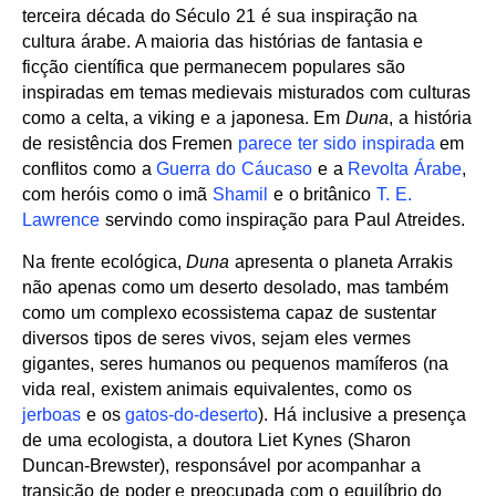
terceira década do Século 21 é sua inspiração na
cultura árabe. A maioria das histórias de fantasia e
ficção científica que permanecem populares são
inspiradas em temas medievais misturados com culturas
como a celta, a viking e a japonesa. Em
Duna
, a história
de resistência dos Fremen
parece ter sido inspirada
em
conflitos como a
Guerra do Cáucaso
e a
Revolta Árabe
,
com heróis como o imã
Shamil
e o britânico
T. E.
Lawrence
servindo como inspiração para Paul Atreides.
Na frente ecológica,
Duna
apresenta o planeta Arrakis
não apenas como um deserto desolado, mas também
como um complexo ecossistema capaz de sustentar
diversos tipos de seres vivos, sejam eles vermes
gigantes, seres humanos ou pequenos mamíferos (na
vida real, existem animais equivalentes, como os
jerboas
e os
gatos-do-deserto
). Há inclusive a presença
de uma ecologista, a doutora Liet Kynes (Sharon
Duncan-Brewster), responsável por acompanhar a
transição de poder e preocupada com o equilíbrio do