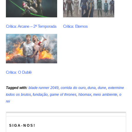
Crítica: Arcane – 2ª Temporada
Crítica: Eternos
Crítica: O Dublê
Tagged with:
blade runner 2049
,
corrida do ouro
,
duna
,
dune
,
extermine
todos os brutos
,
fundação
,
game of thrones
,
hbomax
,
meio ambiente
,
o
rei
SIGA-NOS!