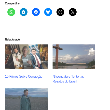
Compartilhe:
Relacionado
10 Filmes Sobre Corrupção
Nheengatu e Tentehar:
Retratos do Brasil