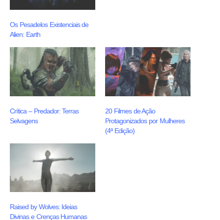
Os Pesadelos Existenciais de
Alien: Earth
Crítica – Predador: Terras
20 Filmes de Ação
Selvagens
Protagonizados por Mulheres
(4ª Edição)
Raised by Wolves: Ideias
Divinas e Crenças Humanas