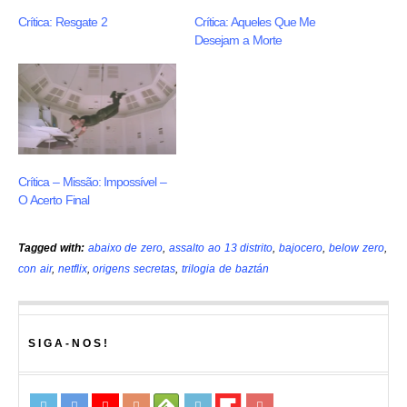
Crítica: Resgate 2
Crítica: Aqueles Que Me
Desejam a Morte
Crítica – Missão: Impossível –
O Acerto Final
Tagged with:
abaixo de zero
,
assalto ao 13 distrito
,
bajocero
,
below zero
,
con air
,
netflix
,
origens secretas
,
trilogia de baztán
SIGA-NOS!