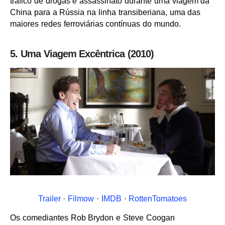
tráfico de drogas e assassinato durante uma viagem da
China para a Rússia na linha transiberiana, uma das
maiores redes ferroviárias contínuas do mundo.
5. Uma Viagem Excêntrica (2010)
Trailer
·
Filmow
·
IMDB
·
RottenTomatoes
Os comediantes Rob Brydon e Steve Coogan