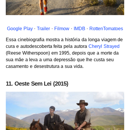
Google Play
·
Trailer
·
Filmow
·
IMDB
·
RottenTomatoes
Essa cinebiografia mostra a história da longa viagem de
cura e autodescoberta feita pela autora
Cheryl Strayed
(Reese Witherspoon) em 1995, depois que a morte da
sua mãe a leva a uma depressão que lhe custa seu
casamento e desestrutura a sua vida.
11. Oeste Sem Lei (2015)