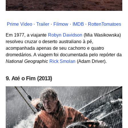
Prime Video
·
Trailer
·
Filmow
·
IMDB
·
RottenTomatoes
Em 1977, a viajante
Robyn Davidson
(Mia Wasikowska)
resolveu cruzar o deserto australiano à pé,
acompanhada apenas de seu cachorro e quatro
dromedários. A viagem foi documentada pelo repórter da
National Geographic
Rick Smolan
(Adam Driver).
9. Até o Fim (2013)