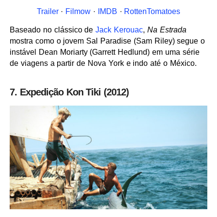
Trailer
·
Filmow
·
IMDB
·
RottenTomatoes
Baseado no clássico de
Jack Kerouac
,
Na Estrada
mostra como o jovem Sal Paradise (Sam Riley) segue o
instável Dean Moriarty (Garrett Hedlund) em uma série
de viagens a partir de Nova York e indo até o México.
7. Expedição Kon Tiki (2012)