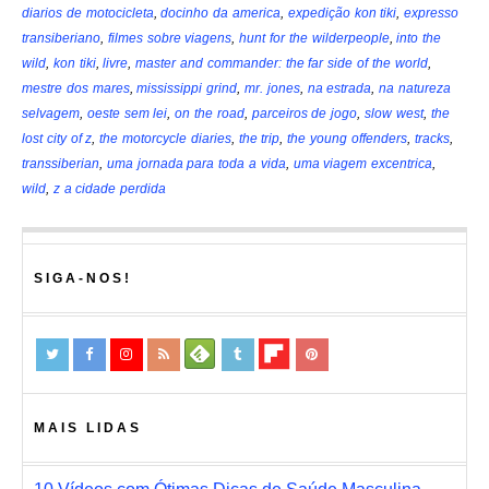
diarios de motocicleta
,
docinho da america
,
expedição kon tiki
,
expresso
transiberiano
,
filmes sobre viagens
,
hunt for the wilderpeople
,
into the
wild
,
kon tiki
,
livre
,
master and commander: the far side of the world
,
mestre dos mares
,
mississippi grind
,
mr. jones
,
na estrada
,
na natureza
selvagem
,
oeste sem lei
,
on the road
,
parceiros de jogo
,
slow west
,
the
lost city of z
,
the motorcycle diaries
,
the trip
,
the young offenders
,
tracks
,
transsiberian
,
uma jornada para toda a vida
,
uma viagem excentrica
,
wild
,
z a cidade perdida
SIGA-NOS!
MAIS LIDAS