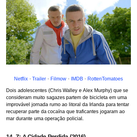
Netflix
·
Trailer
·
Filmow
·
IMDB
·
RottenTomatoes
Dois adolescentes (Chris Walley e Alex Murphy) que se
consideram muito sagazes partem de bicicleta em uma
improvável jornada rumo ao litoral da Irlanda para tentar
recuperar parte da cocaína que traficantes jogaram ao
mar durante uma operação policial.
14. Z: A Cidade Perdida (2016)