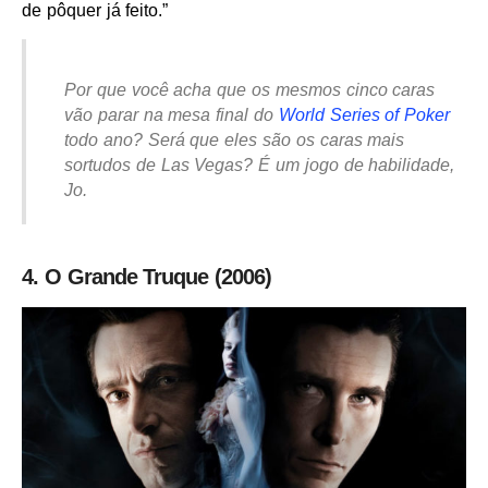
de pôquer já feito.”
Por que você acha que os mesmos cinco caras
vão parar na mesa final do
World Series of Poker
todo ano? Será que eles são os caras mais
sortudos de Las Vegas? É um jogo de habilidade,
Jo.
4. O Grande Truque (2006)