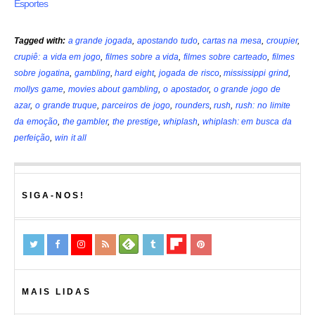
Esportes
Tagged with:
a grande jogada
,
apostando tudo
,
cartas na mesa
,
croupier
,
crupiê: a vida em jogo
,
filmes sobre a vida
,
filmes sobre carteado
,
filmes
sobre jogatina
,
gambling
,
hard eight
,
jogada de risco
,
mississippi grind
,
mollys game
,
movies about gambling
,
o apostador
,
o grande jogo de
azar
,
o grande truque
,
parceiros de jogo
,
rounders
,
rush
,
rush: no limite
da emoção
,
the gambler
,
the prestige
,
whiplash
,
whiplash: em busca da
perfeição
,
win it all
SIGA-NOS!
MAIS LIDAS