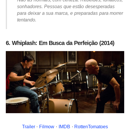
sonhadores. Pessoas que estão desesperadas
para deixar a sua marca, e preparadas para morrer
tentando.
6. Whiplash: Em Busca da Perfeição (2014)
Trailer
·
Filmow
·
IMDB
·
RottenTomatoes