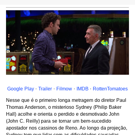
Google Play
·
Trailer
·
Filmow
·
IMDB
·
RottenTomatoes
Nesse que é o primeiro longa metragem do diretor Paul
Thomas Anderson, o misterioso Sydney (Philip Baker
Hall) acolhe e orienta o perdido e desmotivado John
(John C. Reilly) para se tornar um bem-sucedido
apostador nos cassinos de Reno. Ao longo da projeção,
Sydney tem que lidar com as dificuldades causadas