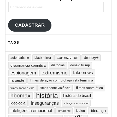
Endereço de e-mail
CADASTRAR
TAGS
coronavirus
disney+
autoritarismo
black mirror
dissonancia cognitiva
distopias
donald trump
extremismo
espionagem
fake news
faroeste
filmes de ação com protagonista feminina
filmes sobre ética
filmes sobre violência
filmes sobre a vida
história
hbomax
história do brasil
inseguranças
ideologia
inteligencia artificial
inteligência emocional
liderança
legion
jornalismo