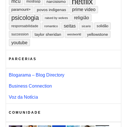
netflix
mcu
narcisismo
mostrasp
prime video
paramount+
povos indigenas
psicologia
religião
raised by wolves
seitas
solidão
responsabilidade
romantico
sicario
taylor sheridan
yellowstone
succession
westworld
youtube
PARCERIAS
Blogarama – Blog Directory
Business Connection
Voz da Notícia
COMUNIDADE