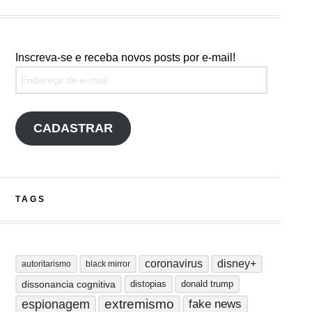
Inscreva-se e receba novos posts por e-mail!
Endereço de e-mail
CADASTRAR
TAGS
coronavirus
disney+
autoritarismo
black mirror
dissonancia cognitiva
distopias
donald trump
extremismo
espionagem
fake news