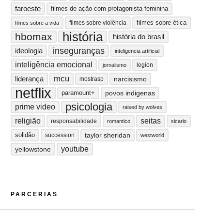
faroeste
filmes de ação com protagonista feminina
filmes sobre ética
filmes sobre violência
filmes sobre a vida
história
hbomax
história do brasil
inseguranças
ideologia
inteligencia artificial
inteligência emocional
legion
jornalismo
mcu
liderança
narcisismo
mostrasp
netflix
paramount+
povos indigenas
psicologia
prime video
raised by wolves
religião
seitas
responsabilidade
romantico
sicario
solidão
taylor sheridan
succession
westworld
youtube
yellowstone
PARCERIAS